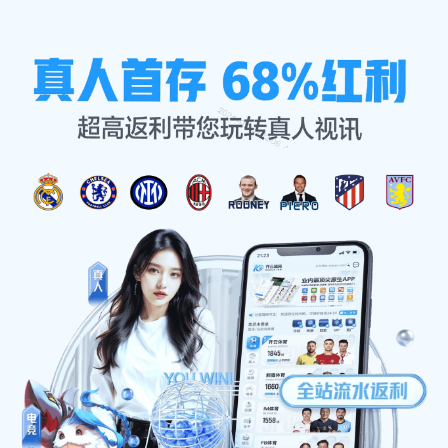
B-
必一运
首页
足球
篮球
NBA
世界杯
数据中心
Sports
动
全球赛事 实时掌控
必一·运动(B-Sports)为您提供最及时的足球、篮球
赛事资讯，深度解析，专业数据。
查看今日赛事